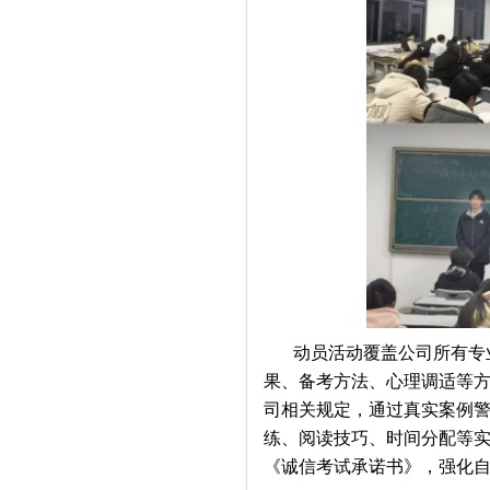
动员活动覆盖公司所有专
果、备考方法、心理调适等
司相关规定，通过真实案例
练、阅读技巧、时间分配等实
《诚信考试承诺书》，强化