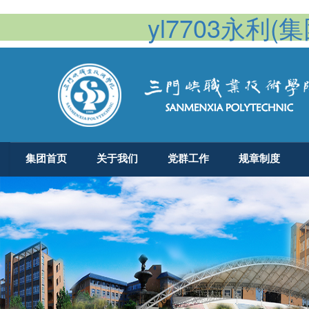
yl7703永利(集团
集团首页
关于我们
党群工作
规章制度