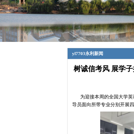
yl7703永利新闻
树诚信考风 展学子
为迎接本周的全国大学英语
导员面向所带专业分别开展