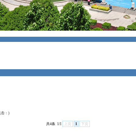
点击：
)
共4条
1/1
上页
1
下页