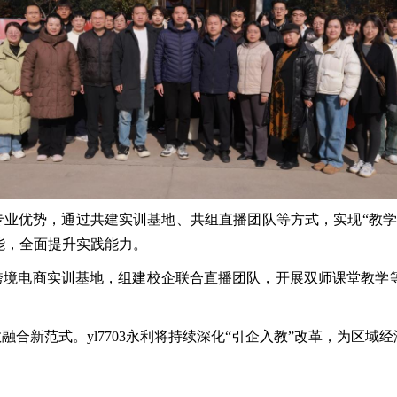
业优势，通过共建实训基地、共组直播团队等方式，实现“教学
能，全面提升实践能力。
跨境电商实训基地，组建校企联合直播团队，开展双师课堂教学
合新范式。yl7703永利将持续深化“引企入教”改革，为区域