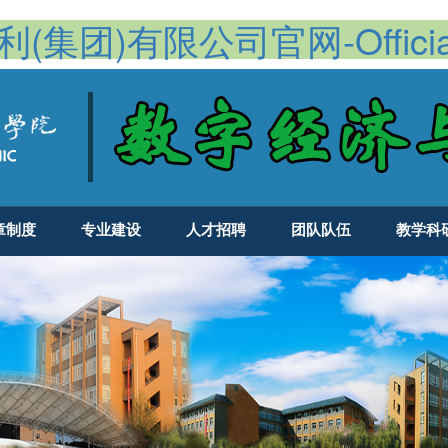
永利(集团)有限公司官网-Official 
章制度
专业建设
人才招聘
团队队伍
教学科