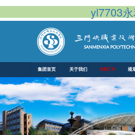
yl7703
集团首页
关于我们
党群工作
规