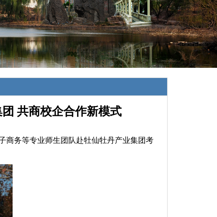
集团 共商校企合作新模式
司电子商务等专业师生团队赴牡仙牡丹产业集团考