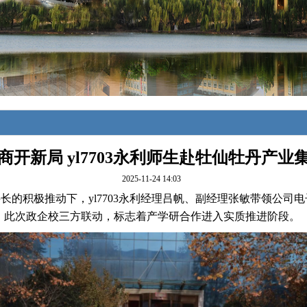
商开新局 yl7703永利师生赴牡仙牡丹产业
2025-11-24 14:03
科长的积极推动下，yl7703永利经理吕帆、副经理张敏带领公
。此次政企校三方联动，标志着产学研合作进入实质推进阶段。